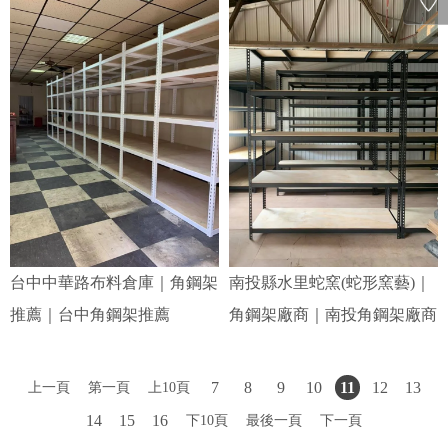
台中中華路布料倉庫｜角鋼架
南投縣水里蛇窯(蛇形窯藝)｜
推薦｜台中角鋼架推薦
角鋼架廠商｜南投角鋼架廠商
上一頁
第一頁
上10頁
7
8
9
10
11
12
13
14
15
16
下10頁
最後一頁
下一頁