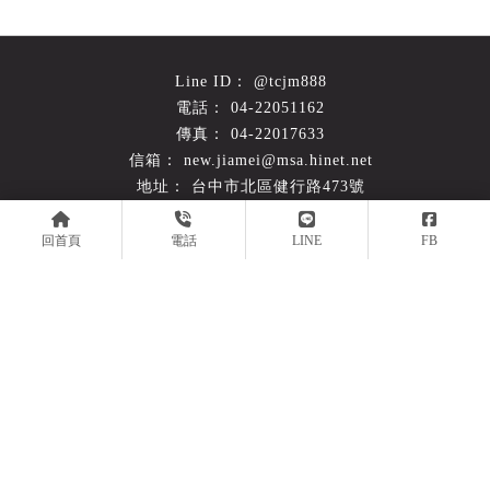
@tcjm888
04-22051162
04-22017633
new.jiamei@msa.hinet.net
台中市北區健行路473號
平日 09:00-19:30 週六10:00-17:00
回首頁
電話
LINE
FB
回首頁
關於嘉美
產品簡介
施工實例
常見問題
最新消息
聯絡我們
倉儲設備
台中倉儲設備
北區倉儲設備
西屯倉儲設備
南屯倉儲設備
Designed by
揚京快客
Copyright © 2026
..
累積人氣: 191143