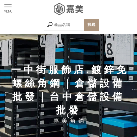
一中街服飾店.鍍鋅免
螺絲角鋼｜倉儲設備
批發｜台中倉儲設備
批發