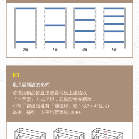
03
最底層擺設的形式
若擺設物品欲直接放置地板上建議以
『ㄇ字型』方式呈現，若擺設物品稍重，
小幫手都建議選有『補強桿』喔！以2ｘ4(台尺)
為例，補強一支平均荷重約300KG