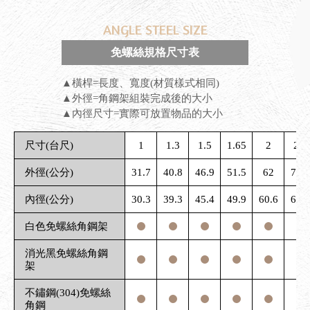
ANGLE STEEL SIZE
免螺絲規格尺寸表
▲橫桿=長度、寬度(材質樣式相同)
▲外徑=角鋼架組裝完成後的大小
▲內徑尺寸=實際可放置物品的大小
尺寸(台尺)
1
1.3
1.5
1.65
2
2.3
外徑(公分)
31.7
40.8
46.9
51.5
62
71.5
內徑(公分)
30.3
39.3
45.4
49.9
60.6
69.6
白色免螺絲角鋼架
消光黑免螺絲角鋼
架
不鏽鋼(304)免螺絲
角鋼