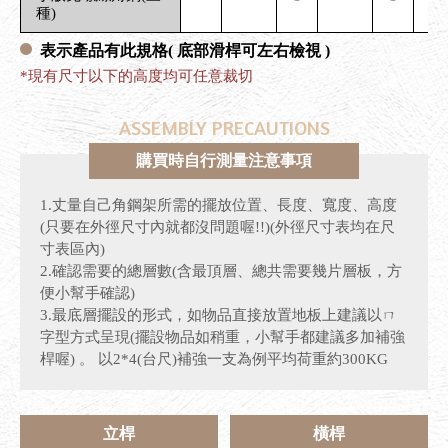
種)
表示產品有此規格
( 底部滑桿可左右檢視 )
*現有尺寸以下的高度均可任意裁切
ASSEMBLY PRECAUTIONS
購買時自行測量注意事項
1.丈量自己角鋼架所需的擺放位置、長度、寬度、高度
(只要在外徑尺寸內就都沒問題喔!!)(外徑尺寸表均在尺
寸表區內)
2.確認需要的總層數(含最頂層、總共需要幾片層板，方
便小幫手確認)
3.最底層擺設的形式，如物品直接放置地板上建議以ㄇ
字型方式呈現(擺設物品如稍重，小幫手都建議多加補強
桿喔) 。 以2*4(台尺)補強一支為例平均荷重約300KG
立桿
橫桿