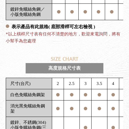
鍍鋅免螺絲角鋼／
小版免螺絲角鋼
表示產品有此規格
( 底部滑桿可左右檢視 )
*以上橫桿尺寸表有任何不清楚的地方，歡迎來電詢問，將有
小幫手為您處理
SIZE CHART
高度規格尺寸表
尺寸(台尺)
2
2.5
3
3.5
4
5
白色免螺絲角鋼架
消光黑免螺絲角鋼
架
鍍鋅、不銹鋼(304)
小版免螺絲角鋼(三