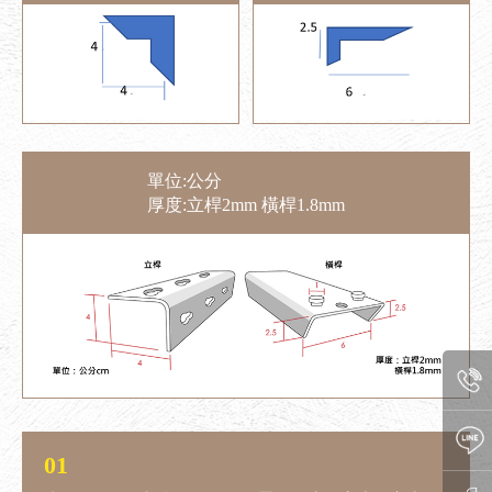
單位:公分
厚度:立桿2mm 橫桿1.8mm
01