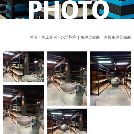
首頁
>
施工實例
> 水里蛇窯｜角鋼架廠商｜南投角鋼架廠商