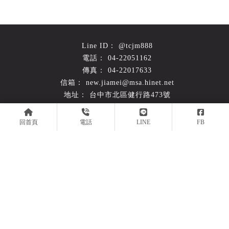
@tcjm888
04-22051162
04-22017633
new.jiamei@msa.hinet.net
台中市北區健行路473號
平日 09:00-19:30 週六10:00-17:00
回首頁
電話
LINE
FB
回首頁
關於嘉美
產品簡介
施工實例
常見問題
最新消息
聯絡我們
倉儲設備
台中倉儲設備
北區倉儲設備
西屯倉儲設備
南屯倉儲設備
Designed by
揚京快客
Copyright © 2026
..
累積人氣: 190514