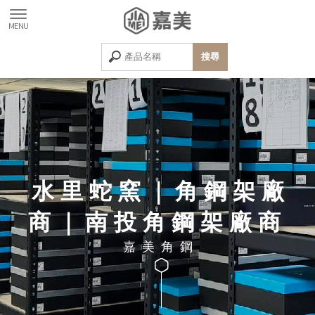
水里蛇窯｜角鋼架廠
商｜南投角鋼架廠商