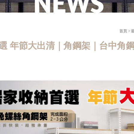
首頁
>
選 年節大出清｜角鋼架｜台中角