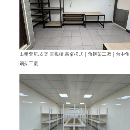
出租套房.衣架.電視櫃.書桌樣式｜角鋼架工廠｜台中角
鋼架工廠