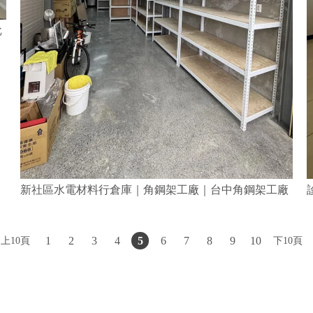
批
新社區水電材料行倉庫｜角鋼架工廠｜台中角鋼架工廠
上10頁
1
2
3
4
5
6
7
8
9
10
下10頁