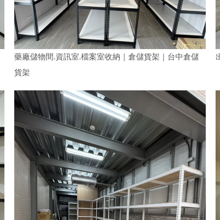
藥廠儲物間.資訊室.檔案室收納｜倉儲貨架｜台中倉儲
貨架