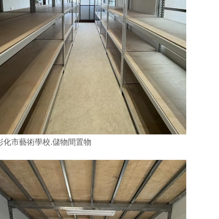
彰化市藝術學校.儲物間置物