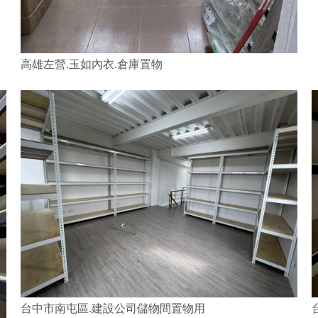
高雄左營.玉如內衣.倉庫置物
台中市南屯區.建設公司儲物間置物用