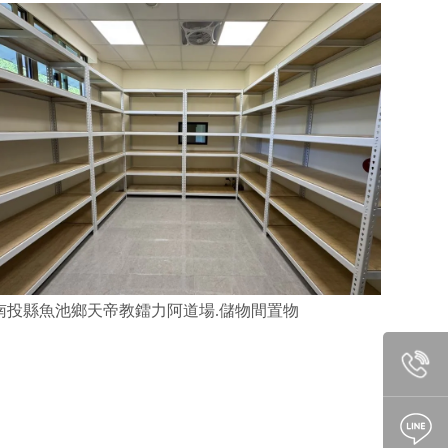
南投縣魚池鄉天帝教鐳力阿道場.儲物間置物