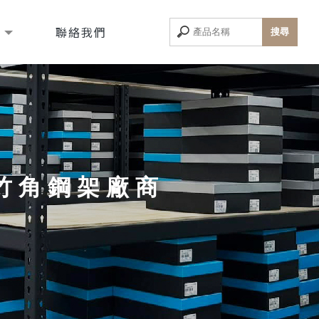
息
聯絡我們
竹角鋼架廠商