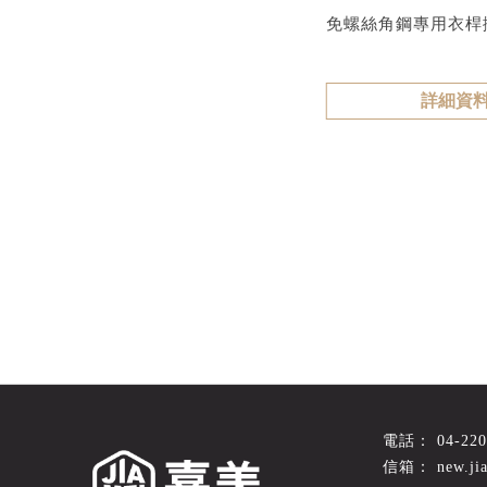
免螺絲角鋼專用衣桿
詳細資
04-22
new.ji