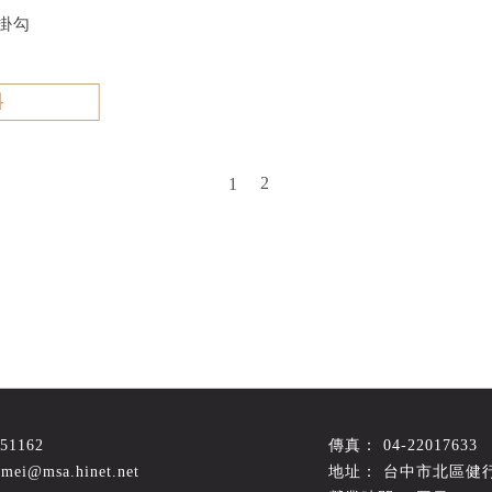
掛勾
料
2
1
051162
04-22017633
amei@msa.hinet.net
台中市北區健行