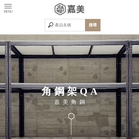
角鋼架QA